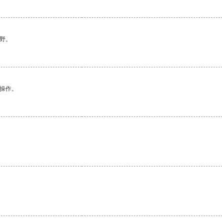
野。
悉操作。