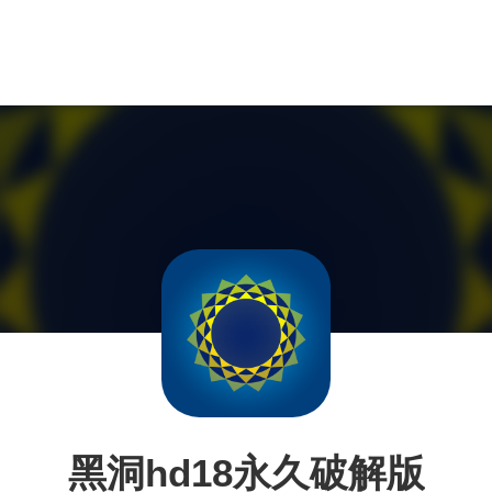
黑洞hd18永久破解版